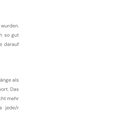
 wurden.
h so gut
e darauf
gänge als
ort. Das
icht mehr
s jede/r