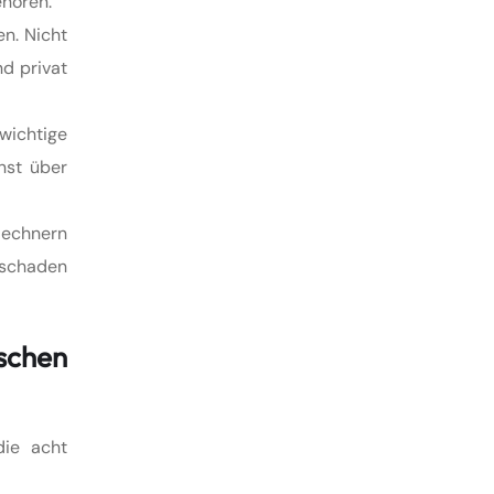
ehören.
en. Nicht
nd privat
wichtige
nst über
Rechnern
rschaden
schen
die acht