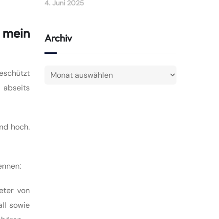
4. Juni 2025
 mein
Archiv
eschützt
 abseits
LO
nd hoch.
ennen:
eter von
ll sowie