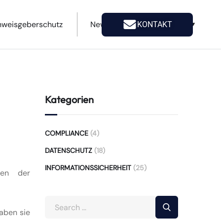
nweisgeberschutz
News
Unternehmen
KONTAKT
Kategorien
COMPLIANCE
(4)
DATENSCHUTZ
(18)
INFORMATIONSSICHERHEIT
(25)
gen der
aben sie