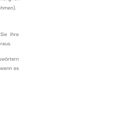
nahmen).
Sie Ihre
raus.
swörtern
 wenn es