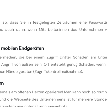
 ab, dass Sie in festgelegten Zeiträumen eine Passwort
nd auch dann, wenn Mitarbeiter:innen das Unternehmen v
d mobilen Endgeräten
hermedien, die bei einem Zugriff Dritter Schaden am Unt
Angriff von außen sein. Oft entsteht genug Schaden, wenn 
schen Hände geraten (Zugriffskontrollmaßnahme).
em
emals am offenen Herzen operieren! Man kann noch so routini
nd die Webseite des Unternehmens ist für mehrere Stunden 
estsystem einrichten (Trennungsgebot).