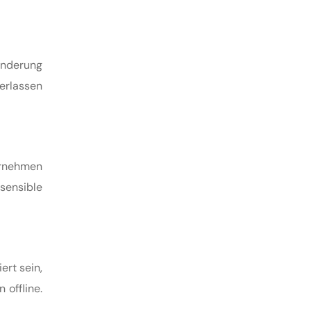
änderung
erlassen
ernehmen
sensible
ert sein,
offline.